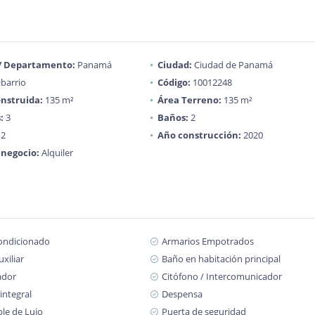
 / Departamento:
Panamá
Ciudad:
Ciudad de Panamá
barrio
Código:
10012248
nstruida:
135 m²
Área Terreno:
135 m²
:
3
Baños:
2
2
Año construcción:
2020
 negocio:
Alquiler
condicionado
Armarios Empotrados
xiliar
Baño en habitación principal
ador
Citófono / Intercomunicador
integral
Despensa
le de Lujo
Puerta de seguridad