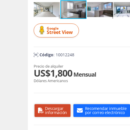
Google
Street View
Código
: 10012248
Precio de alquiler
US$1,800
Mensual
Dólares Americanos
Descargar
Recomendar inmueble
información
por correo electrónico