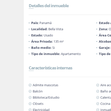
Detalles del inmueble
País:
Panamá
Estado
Localidad:
Bella Vista
Zona:
O
Estado:
Usado
Área Co
Área Privada:
135 m²
Alcobas
Baño medio:
Si
Garaje:
Tipo de inmueble:
Apartamento
Tipo de
Características internas
Admite mascotas
Aire a
Balcón
Baño au
Biblioteca/Estudio
Calent
Clósets
Cocina 
Electricidad
Inmueb