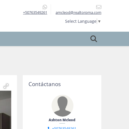
+50763549261
amcleod@realtorpma.com
Select Language
▼
Contáctanos
Ashton Mcleod
+50763549261