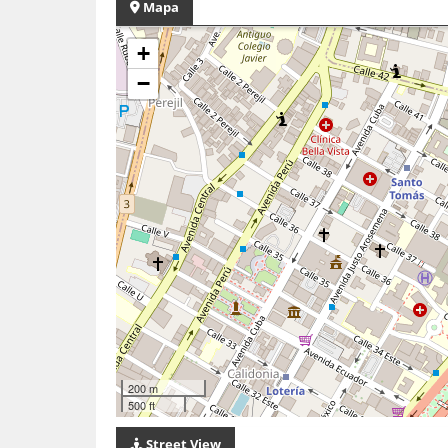
Mapa
+
−
200 m
500 ft
Street View