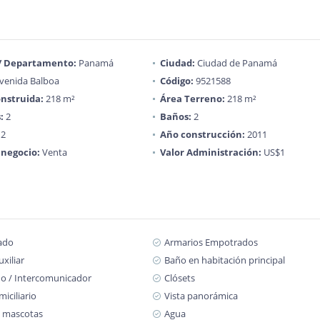
 / Departamento:
Panamá
Ciudad:
Ciudad de Panamá
venida Balboa
Código:
9521588
nstruida:
218 m²
Área Terreno:
218 m²
:
2
Baños:
2
2
Año construcción:
2011
 negocio:
Venta
Valor Administración:
US$1
ado
Armarios Empotrados
xiliar
Baño en habitación principal
no / Intercomunicador
Clósets
iciliario
Vista panorámica
 mascotas
Agua