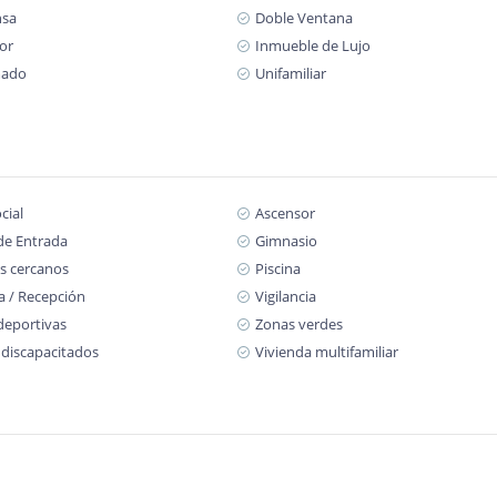
nsa
Doble Ventana
or
Inmueble de Lujo
mado
Unifamiliar
cial
Ascensor
de Entrada
Gimnasio
s cercanos
Piscina
a / Recepción
Vigilancia
deportivas
Zonas verdes
 discapacitados
Vivienda multifamiliar