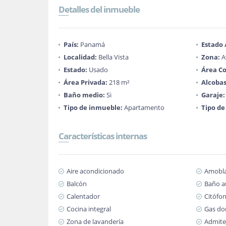
Detalles del inmueble
País:
Panamá
Estado
Localidad:
Bella Vista
Zona:
A
Estado:
Usado
Área Co
Área Privada:
218 m²
Alcobas
Baño medio:
Si
Garaje:
Tipo de inmueble:
Apartamento
Tipo de
Características internas
Aire acondicionado
Amobl
Balcón
Baño au
Calentador
Citófo
Cocina integral
Gas dom
Zona de lavandería
Admite