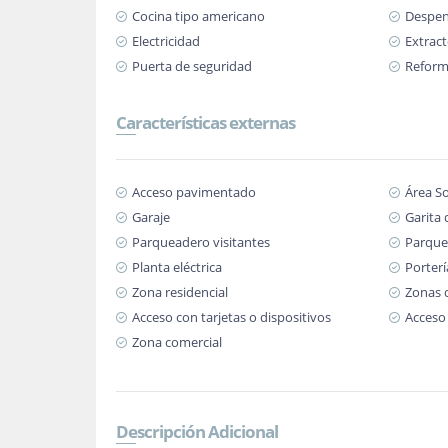
Cocina tipo americano
Despe
Electricidad
Extract
Puerta de seguridad
Refor
Características externas
Acceso pavimentado
Área So
Garaje
Garita 
Parqueadero visitantes
Parque
Planta eléctrica
Porterí
Zona residencial
Zonas 
Acceso con tarjetas o dispositivos
Acceso
Zona comercial
Descripción Adicional