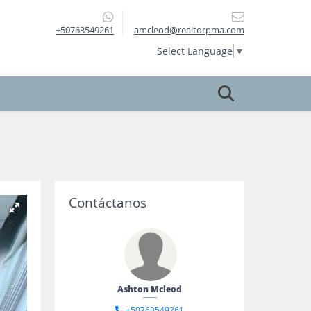
+50763549261
amcleod@realtorpma.com
Select Language
▼
Contáctanos
Ashton Mcleod
+50763549261