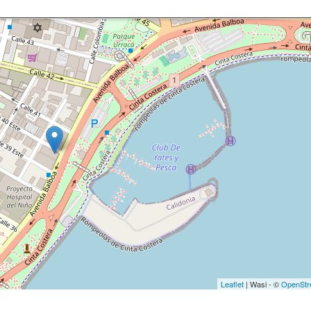
Leaflet
| Wasi - ©
OpenStr