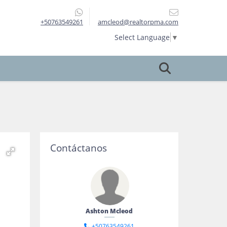
+50763549261
amcleod@realtorpma.com
Select Language
▼
Contáctanos
Ashton Mcleod
+50763549261