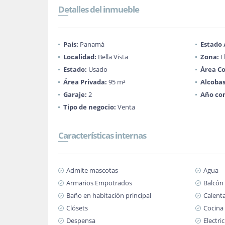
Detalles del inmueble
País:
Panamá
Estado
Localidad:
Bella Vista
Zona:
E
Estado:
Usado
Área Co
Área Privada:
95 m²
Alcobas
Garaje:
2
Año con
Tipo de negocio:
Venta
Características internas
Admite mascotas
Agua
Armarios Empotrados
Balcón
Baño en habitación principal
Calent
Clósets
Cocina 
Despensa
Electri