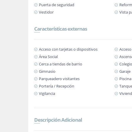
Puerta de seguridad
Refor
Vestidor
Vista 
Características externas
Acceso con tarjetas o dispositivos
Acceso
Área Social
Ascens
Cerca a tiendas de barrio
Colegio
Gimnasio
Garaje
Parqueadero visitantes
Piscina
Portería / Recepción
Tanque
Vigilancia
Viviend
Descripción Adicional