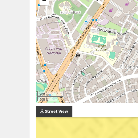
−
200 m
500 ft
Street View