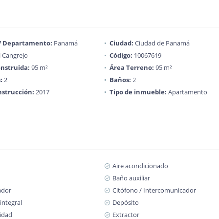
 / Departamento:
Panamá
Ciudad:
Ciudad de Panamá
l Cangrejo
Código:
10067619
nstruida:
95 m²
Área Terreno:
95 m²
:
2
Baños:
2
strucción:
2017
Tipo de inmueble:
Apartamento
Aire acondicionado
Baño auxiliar
ador
Citófono / Intercomunicador
integral
Depósito
cidad
Extractor