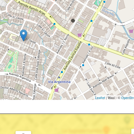
Leaflet
| Wasi - ©
OpenStr