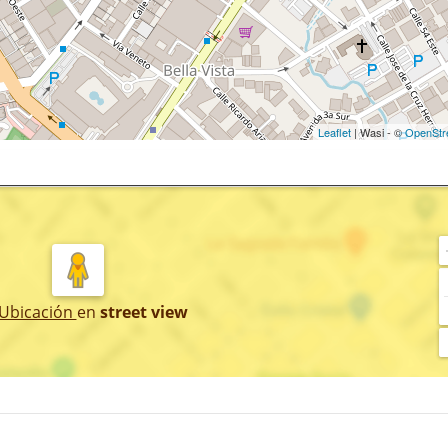
Leaflet
| Wasi - ©
OpenStr
 Ubicación
en
street view