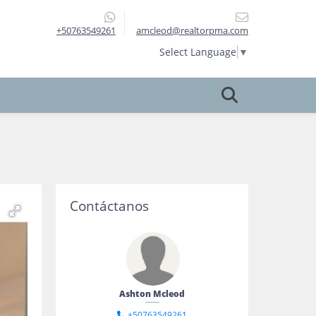
+50763549261
amcleod@realtorpma.com
Select Language
▼
Contáctanos
Ashton Mcleod
+50763549261