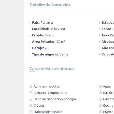
Detalles del inmueble
País:
Panamá
Estado
Localidad:
Bella Vista
Zona:
E
Estado:
Usado
Área Co
Área Privada:
120 m²
Alcobas
Garaje:
2
Año con
Tipo de negocio:
Venta
Valor A
Características internas
Admite mascotas
Agua
Armarios Empotrados
Balcón
Baño en habitación principal
Calent
Clósets
Cocina 
Habitación servicio
Puerta