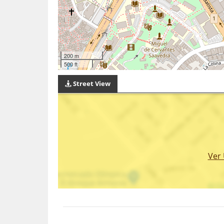
200 m
500 ft
Street View
Ver